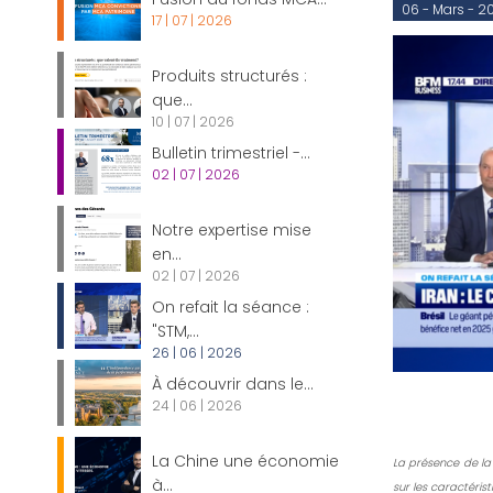
06 - Mars - 2
17 | 07 | 2026
Produits structurés :
que...
10 | 07 | 2026
Bulletin trimestriel -...
02 | 07 | 2026
Notre expertise mise
en...
02 | 07 | 2026
On refait la séance :
"STM,...
26 | 06 | 2026
À découvrir dans le...
24 | 06 | 2026
La Chine une économie
La présence de la
à...
sur les caractérist