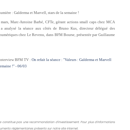
lumière : Galderma et Marvell, stars de la semaine !
 mars, Marc-Antoine Barbé, CFTe, gérant actions small caps chez MCA
 analysé la séance aux côtés de Bruno Kus, directeur délégué des
 numériques chez Le Revenu, dans BFM Bourse, présentée par Guillaume
l'interview BFM TV :
On refait la séance : "Valeurs : Galderma et Marvell
semaine !" - 06/03
ne constitue pas une recommandation d’investissement. Pour plus d’informations
documents réglementaires présents sur notre site internet.