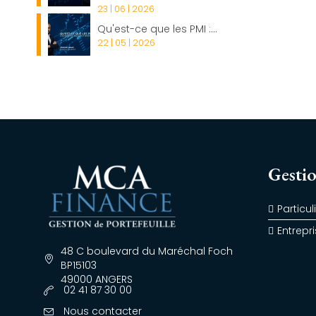
23 | 06 | 2026
Qu'est-ce que les PMI :...
22 | 05 | 2026
Gestio
Particul
Entrepr
48 C boulevard du Maréchal Foch
BP15103
49000 ANGERS
02 41 87 30 00
Nous contacter