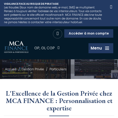
VIGILANCE FACE AU RISQUE DE PIRATAGE
Les fraudes (faux nom de domaine web, e-mail, SMS) se multiplient.
Pensez à toujours vérifier l'adresse de vos interlocuteurs. Tous vos contacts
sont présents sur le site officiel mcafinance.fr. MCA FINANCE décline toute
responsabilité concernant tout autre nom de domaine. En cas de doute,
ne jamais hésitez à contacter votre interlocuteur habituel.
Accéder à mon compte
GP, GI, CGP
Menu
Accueil
/
Gestion Privée
/
Particuliers
L'Excellence de la Gestion Privée chez
MCA FINANCE : Personnalisation et
expertise