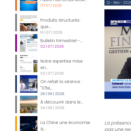
12 - Mai - 202
17 | 07 | 2026
Produits structurés :
que...
10 | 07 | 2026
Bulletin trimestriel -...
02 | 07 | 2026
Notre expertise mise
en...
02 | 07 | 2026
On refait la séance :
"STM,...
26 | 06 | 2026
À découvrir dans le...
24 | 06 | 2026
La Chine une économie
La présence
à...
pas une rec