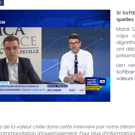
6
Si Soft
quelles
Mardi 1
caps c
algorit
ont déb
présent
Lien ve
Softbank
valeurs 
 de la valeur citée dans cette interview par notre Géran
ommandation d’investissement. Pour plus d’informations s