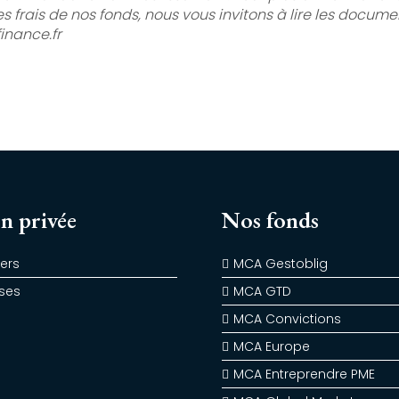
les frais de nos fonds, nous vous invitons à lire les docum
inance.fr
n privée
Nos fonds
iers
MCA Gestoblig
ises
MCA GTD
MCA Convictions
MCA Europe
MCA Entreprendre PME