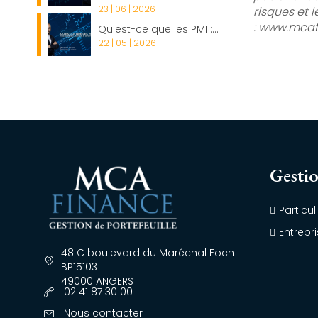
23 | 06 | 2026
risques et 
: www.mcaf
Qu'est-ce que les PMI :...
22 | 05 | 2026
Gestio
Particul
Entrepr
48 C boulevard du Maréchal Foch
BP15103
49000 ANGERS
02 41 87 30 00
Nous contacter