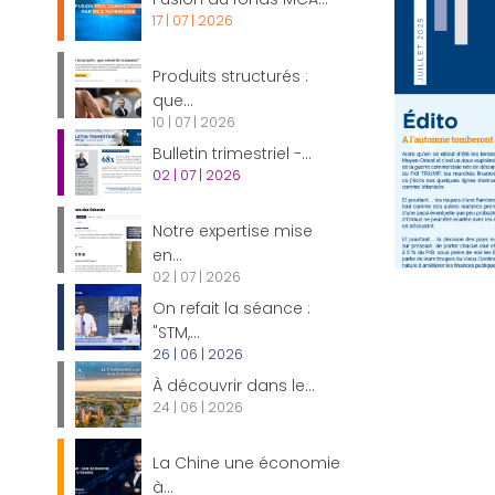
17 | 07 | 2026
Produits structurés :
que...
10 | 07 | 2026
Bulletin trimestriel -...
02 | 07 | 2026
Notre expertise mise
en...
02 | 07 | 2026
On refait la séance :
"STM,...
26 | 06 | 2026
À découvrir dans le...
24 | 06 | 2026
La Chine une économie
à...