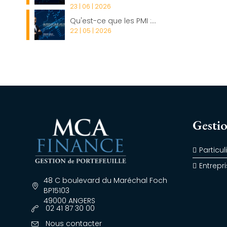
23 | 06 | 2026
Qu'est-ce que les PMI :...
22 | 05 | 2026
Gestio
Particul
Entrepr
48 C boulevard du Maréchal Foch
BP15103
49000 ANGERS
02 41 87 30 00
Nous contacter