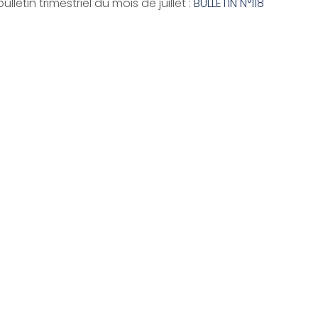
letin trimestriel du mois de juillet :
BULLETIN N°118